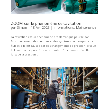
ZOOM sur le phénomène de cavitation
par
Simon
|
18 Avr 2023
|
Informations
,
Maintenance
La cavitation est un phénomène problématique pour le bon
fonctionnement des pompes et des systèmes de transports de
fluides. Elle est causée par des changements de pression lorsque
le liquide se déplace à travers le rotor d’une pompe. En effet,
lorsque la pression...