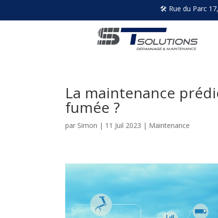
🛠 Rue du Parc 17
La maintenance prédic
fumée ?
par
Simon
|
11 Juil 2023
|
Maintenance