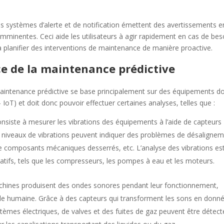
Les systèmes d’alerte et de notification émettent des avertissements e
mminentes. Ceci aide les utilisateurs à agir rapidement en cas de bes
planifier des interventions de maintenance de manière proactive.
ce de la maintenance prédictive
maintenance prédictive se base principalement sur des équipements d
– IoT) et doit donc pouvoir effectuer certaines analyses, telles que :
siste à mesurer les vibrations des équipements à l’aide de capteurs
s niveaux de vibrations peuvent indiquer des problèmes de désalignem
 de composants mécaniques desserrés, etc.
L’analyse des vibrations es
atifs, tels que les compresseurs, les pompes à eau et les moteurs.
chines produisent des ondes sonores pendant leur fonctionnement,
lle humaine.
Grâce à des capteurs qui transforment les sons en donn
tèmes électriques, de valves et des fuites de gaz peuvent être détect