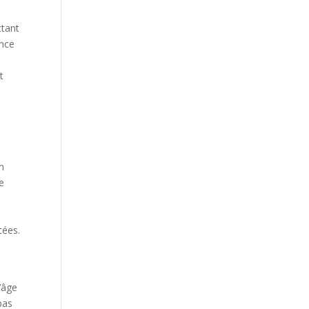
ctant
ance
t
on
ie
tées.
l’âge
pas