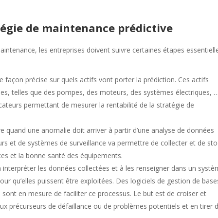
tégie de maintenance prédictive
maintenance, les entreprises doivent suivre certaines étapes essentiell
 de façon précise sur quels actifs vont porter la prédiction. Ces actifs
ielles, telles que des pompes, des moteurs, des systèmes électriques, 
icateurs permettant de mesurer la rentabilité de la stratégie de
re quand une anomalie doit arriver à partir d’une analyse de données
teurs et de systèmes de surveillance va permettre de collecter et de st
ces et la bonne santé des équipements.
à interpréter les données collectées et à les renseigner dans un syst
our qu’elles puissent être exploitées. Des logiciels de gestion de bas
e sont en mesure de faciliter ce processus. Le but est de croiser et
aux précurseurs de défaillance ou de problèmes potentiels et en tirer 