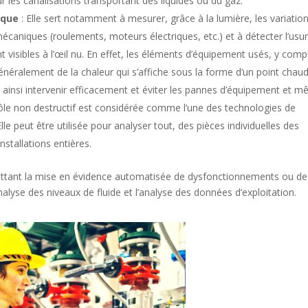
r les canalisations transportant des liquides ou du gaz.
ique
: Elle sert notamment à mesurer, grâce à la lumière, les variatio
aniques (roulements, moteurs électriques, etc.) et à détecter l’usur
 visibles à l’œil nu. En effet,
les éléments d’équipement usés, y comp
généralement de la chaleur qui s’affiche sous la forme d’un point chaud
ainsi intervenir efficacement et éviter les pannes d’équipement et 
ôle non destructif est considérée comme l’une des technologies de
le peut être utilisée pour analyser tout, des pièces individuelles des
stallations entières.
ttant la mise en évidence automatisée de dysfonctionnements ou de
alyse des niveaux de fluide et l’analyse des données d’exploitation.