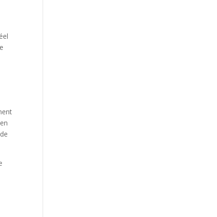
éel
se
ment
 en
 de
e