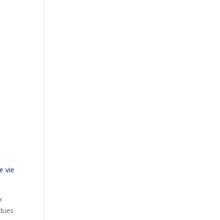
e vie
x
rdues