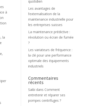
quotidien
les
Les avantages de
âce à
l’externalisation de la
ion
maintenance industrielle pour
ction
les entreprises suisses
La maintenance prédictive :
révolution ou écran de fumée
, la
?
ve
Les variateurs de fréquence :
e,
la clé pour une performance
optimale des équipements
industriels
Commentaires
ciper
récents
Saibi
dans
Comment
entretenir et réparer ses
pompes centrifuges ?
s