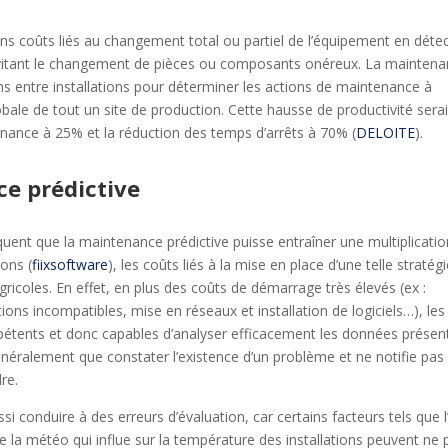
ns coûts liés au changement total ou partiel de l’équipement en déte
 évitant le changement de pièces ou composants onéreux. La mainten
ns entre installations pour déterminer les actions de maintenance à
bale de tout un site de production. Cette hausse de productivité serai
nance à 25% et la réduction des temps d’arrêts à 70% (
DELOITE
).
ce prédictive
iquent que la maintenance prédictive puisse entraîner une multiplicati
ions (
fiixsoftware
), les coûts liés à la mise en place d’une telle stratég
gricoles. En effet, en plus des coûts de démarrage très élevés (ex :
tions incompatibles, mise en réseaux et installation de logiciels…), les
pétents et donc capables d’analyser efficacement les données présen
généralement que constater l’existence d’un problème et ne notifie pas
re.
i conduire à des erreurs d’évaluation, car certains facteurs tels que 
la météo qui influe sur la température des installations peuvent ne 