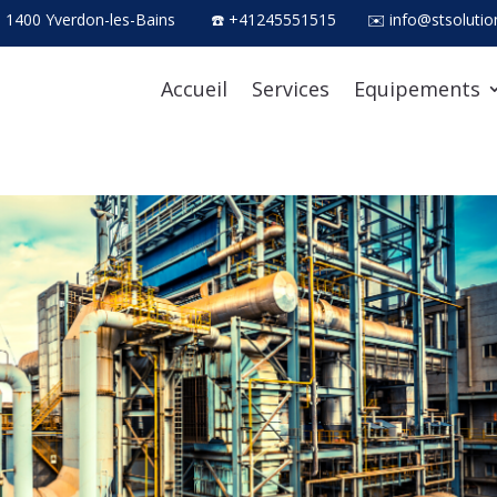
, 1400 Yverdon-les-Bains
☎ +41245551515
✉ info@stsolutio
Accueil
Services
Equipements