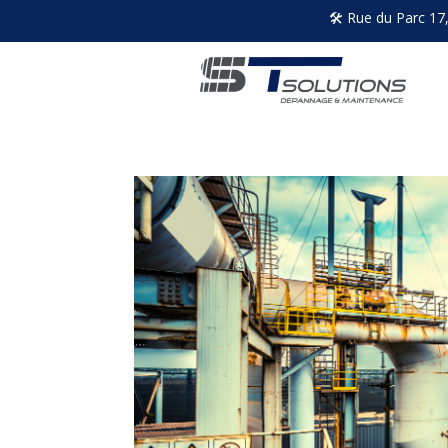
🛠 Rue du Parc 17